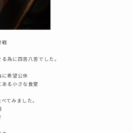
終戦
せる為に四苦八苦でした。
為に希望公休
にある小さな食堂
食べてみました。
円
で