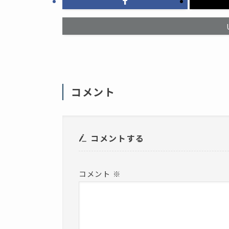
ッ
ド
ク
ウ
し
で
て
開
く
き
だ
ま
さ
す
い
)
(
新
し
い
ウ
ィ
コメント
ン
ド
ウ
で
開
き
ま
コメントする
す
)
コメント
※