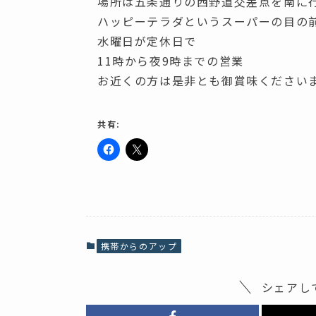
場所は五条通りの西野道交差点を南に
ハッピーテラダというスーパーの目の
水曜日が定休日で
11時から夜9時までの営業
お近くの方は是非とも御賞味ください
共有:
F
ク
a
リ
c
ッ
e
ク
b
し
o
て
o
X
k
で
で
共
共
有
携帯からのアップ
有
(
す
新
る
し
に
い
シェアし
は
ウ
ク
ィ
リ
ン