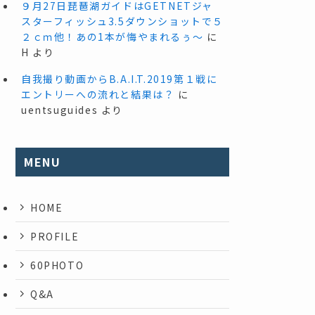
９月27日琵琶湖ガイドはGETNETジャ
スターフィッシュ3.5ダウンショットで５
２ｃｍ他！あの1本が悔やまれるぅ～
に
H
より
自我撮り動画からB.A.I.T.2019第１戦に
エントリーへの流れと結果は？
に
uentsuguides
より
MENU
HOME
PROFILE
60PHOTO
Q&A