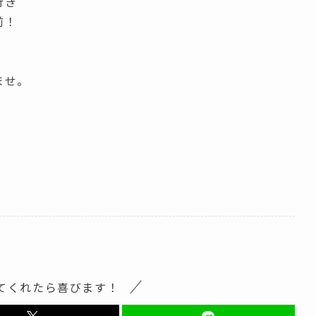
行き
前！
ませ。
てくれたら喜びます！