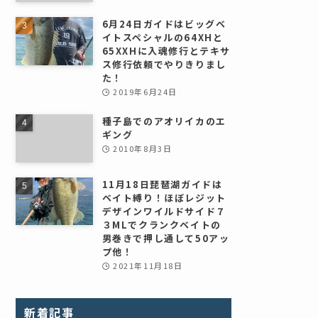
6月24日ガイドはビッグベ
イトスペシャルの64XHと
65XXHに入魂修行とテキサ
ス修行依頼でやりきりまし
た！
2019年6月24日
種子島でのアオリイカのエ
ギング
2010年8月3日
11月18日琵琶湖ガイドは
ベイト縛り！ほぼレジット
デザインワイルドサイド７
３MLでクランクベイトの
男巻きで押し通して50アッ
プ他！
2021年11月18日
新着記事