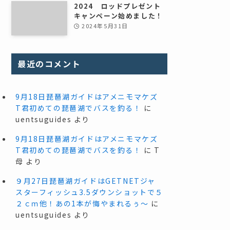
2024 ロッドプレゼント
キャンペーン始めました！
2024年5月31日
最近のコメント
9月18日琵琶湖ガイドはアメニモマケズ
T君初めての琵琶湖でバスを釣る！
に
uentsuguides
より
9月18日琵琶湖ガイドはアメニモマケズ
T君初めての琵琶湖でバスを釣る！
に
T
母
より
９月27日琵琶湖ガイドはGETNETジャ
スターフィッシュ3.5ダウンショットで５
２ｃｍ他！あの1本が悔やまれるぅ～
に
uentsuguides
より