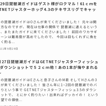
月29日琵琶湖ガイドはゲスト様がロクマル！61ｃｍを
ETNETジャスターホッグ4.3のテキサスリグでキャッ
！
日の琵琶湖ガイドはOさんが来てくださいました！ 元々は関
の方なのですが、現在は仕事の関係で 琵琶湖に通えるという
で、またまたガイドに来てくださいました！ 前回のワカサギ
ターンは難易度が高めでしたので、 今回は目もくれずに魚を
く釣る...
021年9月29日
月27日琵琶湖ガイドはGETNETジャスターフィッシュ
.5ダウンショットで５２ｃｍ他！あの1本が悔やまれる
～
日の琵琶湖ガイドはEさんと息子さんのM君 そしてHさんの3
様が来てくださいました！ 皆さん年に1~2回の琵琶湖でのバ
りという事で GETNETジャスターフィッシュ3.5のダウン
ョットで、 とにかく釣りたい！出来ればデッカイの！ という
望での御依...