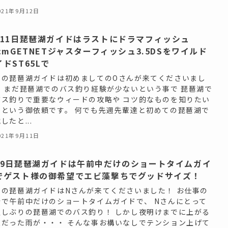
021年9月12日
月11日琵琶湖ガイドはラストにドラマフィッシュ
4cmGETNETジャスターフィッシュ3.5DSをワイルド
ドST65Lで
日の琵琶湖ガイドは初めましてのOさんが来てくださいまし
！ まだ琵琶湖でのバス釣り経験が少ないという事で 琵琶湖で
バス釣りで重要なウィードの攻略や コツ的なものを知りたい
でという御依頼です。 何でも先週先輩達と初めての琵琶湖で
したと...
021年9月11日
月9日琵琶湖ガイドは午前中だけのショートタイムガイ
でゲスト様の御希望でエビ藻撃ちでグッドサイズ！
日の琵琶湖ガイドはNさんが来てくださいました！ お仕事の
合で午前中だけのショートタイムガイドで、 Nさんにとって
久しぶりの琵琶湖でのバス釣り！ しかし夜明けまでに上がる
報だった雨が・・・ そんな事お構いなしでテンション上げて