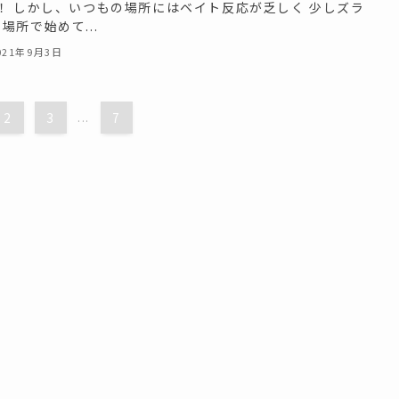
O！ しかし、いつもの場所にはベイト反応が乏しく 少しズラ
場所で始めて...
021年9月3日
2
3
...
7