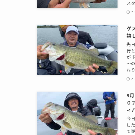
スタ
2
ゲ
嬉
先
行
が
～
ねり
2
9
０
ィ
今
し
で