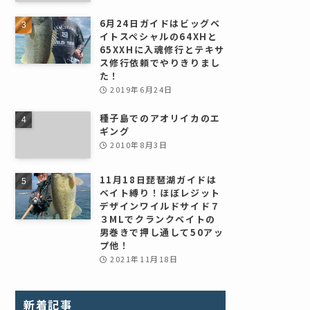
6月24日ガイドはビッグベ
イトスペシャルの64XHと
65XXHに入魂修行とテキサ
ス修行依頼でやりきりまし
た！
2019年6月24日
種子島でのアオリイカのエ
ギング
2010年8月3日
11月18日琵琶湖ガイドは
ベイト縛り！ほぼレジット
デザインワイルドサイド７
３MLでクランクベイトの
男巻きで押し通して50アッ
プ他！
2021年11月18日
新着記事