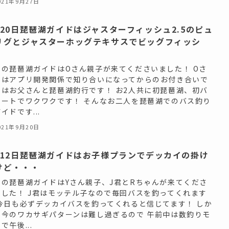
021年9月27日
月20日琵琶湖ガイドはジャスターフィッシュ2.5のピュ
リグとジャスターホッグテキサスでビッグフィッシ
！
日の琵琶湖ガイドはOさん親子が来てくださいました！ Oさ
とはアプリ開発関係で知り合いになってからのお付き合いで
日はお父さんと琵琶湖釣行です！ お2人共に初琵琶湖、初バ
ボートでワクワクです！ そんなお二人を琵琶湖でのバス釣り
イドです...
021年9月20日
月12日琵琶湖ガイドはお子様プランでデッカイの掛け
けど・・・
日の琵琶湖ガイドはYさん親子、J君とRちゃんが来てくださ
ました！ J君はモッテル子なので毎回バスを釣ってくれます
 今日も必ずデッカイバスを釣ってくれると信じてます！ しか
、今のワカサギパターンは難し過ぎるので 午前中は数釣りモ
で午後...