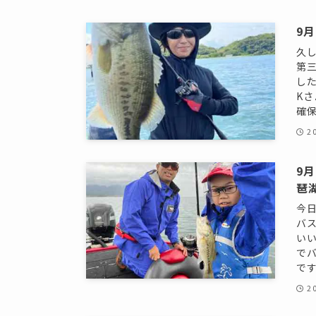
9
久し
第三
し
K
確保
2
9
琶
今
バ
い
で
です
2