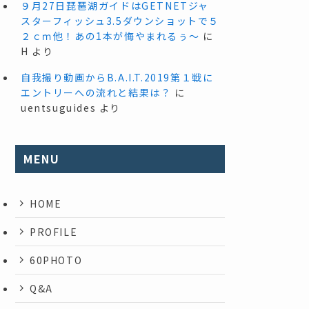
９月27日琵琶湖ガイドはGETNETジャ
スターフィッシュ3.5ダウンショットで５
２ｃｍ他！あの1本が悔やまれるぅ～
に
H
より
自我撮り動画からB.A.I.T.2019第１戦に
エントリーへの流れと結果は？
に
uentsuguides
より
MENU
HOME
PROFILE
60PHOTO
Q&A