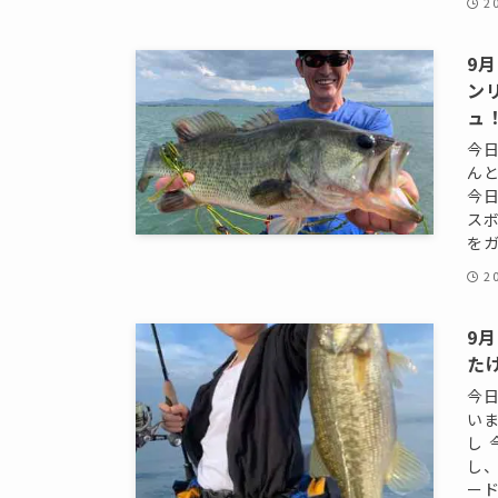
2
9
ン
ュ
今
ん
今
ス
をガ
2
9
た
今
い
し
し
ード