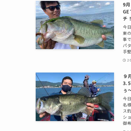
9
G
チ
今
東
事
パ
手堅
2
９
3
ぅ
今
名
ス釣
シ
御希