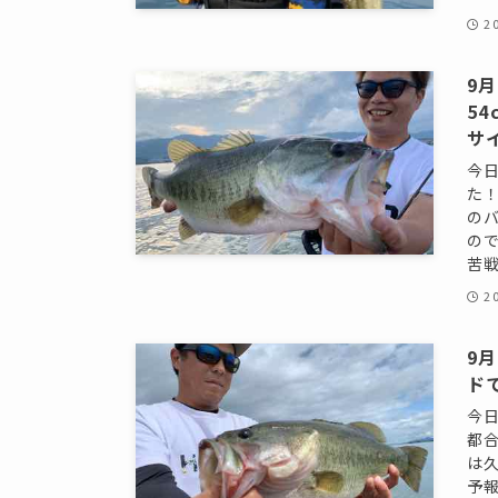
2
9
5
サイ
今
た
の
の
苦戦
2
9
ド
今
都
は
予