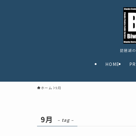
琵琶湖の
HOME
PR
ホーム
9月
9月
– tag –