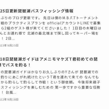
月25日更新琵琶湖バスフィッシング情報
ぶりのブログ更新です。 先日は僕のM.B.F.Tトーナメント
戦のプラクティスプランを officialアカウントLINEで募集
たら2組のゲスト様が来てくださいました！ 1日目の木曜日は
さんとお連れ様で 北湖の最北端まで探し回ってキーパー場を
！ 2日...
023年9月25日
月18日琵琶湖ガイドはアメニモマケズT君初めての琵
湖でバスを釣る！
日の琵琶湖ガイドはかなりお久しぶりのYさんが 琵琶湖での
ス釣りにあこがれ続けたというT君を連れて来ての なんでも
いから釣らして釣らして作戦！という御依頼。 今後将来親子
バスフィッシングを楽しむための 第一歩ですから重要な任務
！ 台風...
022年9月18日