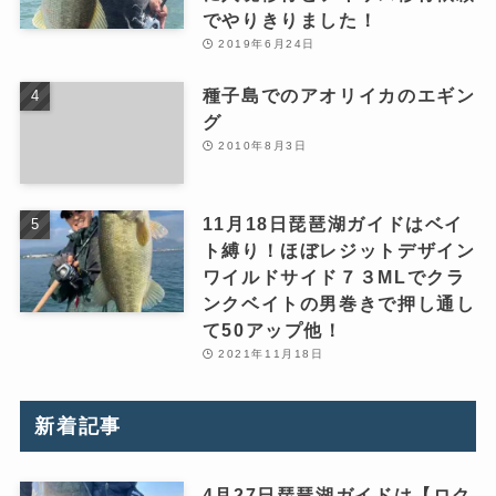
でやりきりました！
2019年6月24日
種子島でのアオリイカのエギン
グ
2010年8月3日
11月18日琵琶湖ガイドはベイ
ト縛り！ほぼレジットデザイン
ワイルドサイド７３MLでクラ
ンクベイトの男巻きで押し通し
て50アップ他！
2021年11月18日
新着記事
4月27日琵琶湖ガイドは【ロク