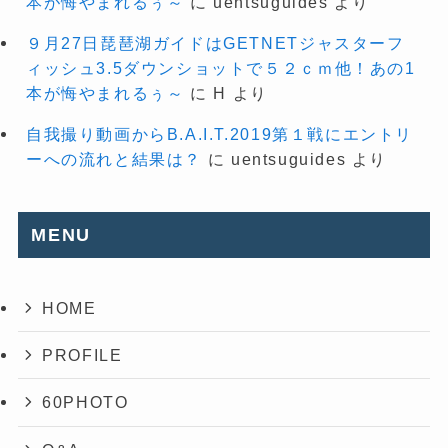
本が悔やまれるぅ～
に
uentsuguides
より
９月27日琵琶湖ガイドはGETNETジャスターフ
ィッシュ3.5ダウンショットで５２ｃｍ他！あの1
本が悔やまれるぅ～
に
H
より
自我撮り動画からB.A.I.T.2019第１戦にエントリ
ーへの流れと結果は？
に
uentsuguides
より
MENU
HOME
PROFILE
60PHOTO