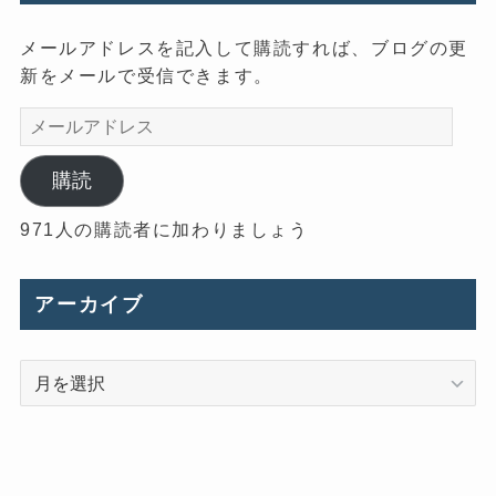
メールアドレスを記入して購読すれば、ブログの更
新をメールで受信できます。
メ
ー
ル
購読
ア
971人の購読者に加わりましょう
ド
レ
ス
アーカイブ
ア
ー
カ
イ
ブ