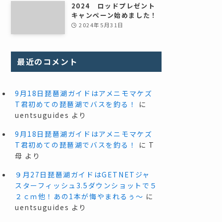
2024 ロッドプレゼント
キャンペーン始めました！
2024年5月31日
最近のコメント
9月18日琵琶湖ガイドはアメニモマケズ
T君初めての琵琶湖でバスを釣る！
に
uentsuguides
より
9月18日琵琶湖ガイドはアメニモマケズ
T君初めての琵琶湖でバスを釣る！
に
T
母
より
９月27日琵琶湖ガイドはGETNETジャ
スターフィッシュ3.5ダウンショットで５
２ｃｍ他！あの1本が悔やまれるぅ～
に
uentsuguides
より