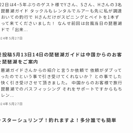
22日は4~5年ぶりのゲスト様でYさん、Sさん、Hさんの3名
を琵琶湖ガイド タックルもレンタルでルアーも先に私が調達
ておいての釣行で Hさんだけがスピニングとベイトを1本ず
持って来てくださいました！ なんせ前回は台風当日の琵琶湖
ドで「出来...
024年5月27日
差投稿5月13日14日の琵琶湖ガイドは中国からのお客
を琵琶湖をご案内
琵琶湖ガイドさんからの紹介と言うか依頼で 依頼がダブって
まったのでという事で引き受けてくれないか？ との事でした
ら快く引き受けさせて頂きました。 中国からのお客様で旅行
の琵琶湖でのバスフィッシング それをサポートですからもち
レン...
024年5月27日
ャスターシュリンプ！釣れますよ！多分誰でも簡単
！