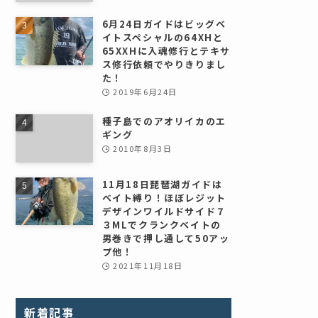
6月24日ガイドはビッグベ
イトスペシャルの64XHと
65XXHに入魂修行とテキサ
ス修行依頼でやりきりまし
た！
2019年6月24日
種子島でのアオリイカのエ
ギング
2010年8月3日
11月18日琵琶湖ガイドは
ベイト縛り！ほぼレジット
デザインワイルドサイド７
３MLでクランクベイトの
男巻きで押し通して50アッ
プ他！
2021年11月18日
新着記事