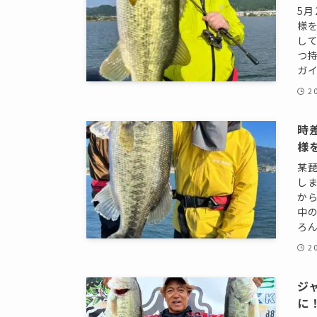
5月
様
し
つ
ガイ
2
時
様
某
し
か
中
ろん
2
ジ
に