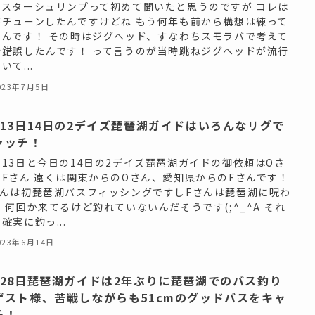
ャスターシュリンプって初めて聞いたと思うのですが コレは
がチューンしたんですけどね もう何年も前から構想は練って
たんです！ その時はジグヘッド、すなわちスモラバで考えて
行錯誤したんです！ って言うのが当時跳ねジグヘッドが流行
いて...
023年7月5日
月13日14日の2デイズ琵琶湖ガイドはいろんなリグで
ャッチ！
日13日と今日の14日の2デイズ琵琶湖ガイドの御依頼はOさ
とFさん 遠くは関東からのOさん、愛知県からのFさんです！
さんは初琵琶湖バスフィッシングですしFさんは琵琶湖に呪わ
 何回か来てるけど釣れていないんだそうです(;^_^A それ
確実に釣っ...
023年6月14日
月28日琵琶湖ガイドは2年ぶりに琵琶湖でのバス釣り
ゲスト様、苦戦しながらも51cmのグッドバスをキャ
チ！