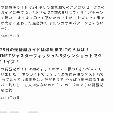
日の琵琶湖ガイドは2年ぶりの琵琶湖でのバス釣り 2年ぶりの
のガイドに来て頂いたKさん 2年前の9月にワカサギパターン
来て頂いて まぁまぁ釣って頂いたのですが それ以来って事で
況が大きく変わった琵琶湖で またワカサギパターンじゃない
ーン...
023年5月28日
月25日の琵琶湖ガイドは爆風までに釣らねば！
ETNETジャスターフィッシュ3.5ダウンショットでグ
ドサイズ！
日の琵琶湖ガイドは初めましてのゲスト様のTさんが来てく
さいました！ 僕のガイドでは珍しく滋賀県在住のゲスト様で
！ って言っても御出身は大阪だそうで やっぱり地元滋賀生ま
でバス釣りしてる人は少ないのか？ この1~2年ぐらい琵琶湖
足に釣...
023年5月25日