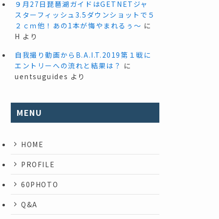
９月27日琵琶湖ガイドはGETNETジャ
スターフィッシュ3.5ダウンショットで５
２ｃｍ他！あの1本が悔やまれるぅ～
に
H
より
自我撮り動画からB.A.I.T.2019第１戦に
エントリーへの流れと結果は？
に
uentsuguides
より
MENU
HOME
PROFILE
60PHOTO
Q&A