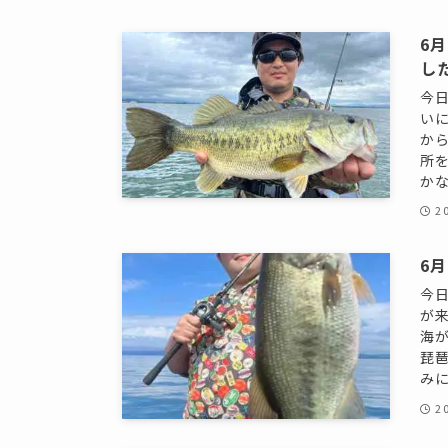
6
し
今
い
か
所
かな
2
6
今
が
海
琵
みに
2