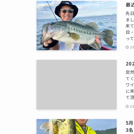
最
先
ま
来
目・
って
2
2
突
て
ワイ
に
て頂
2
5
3