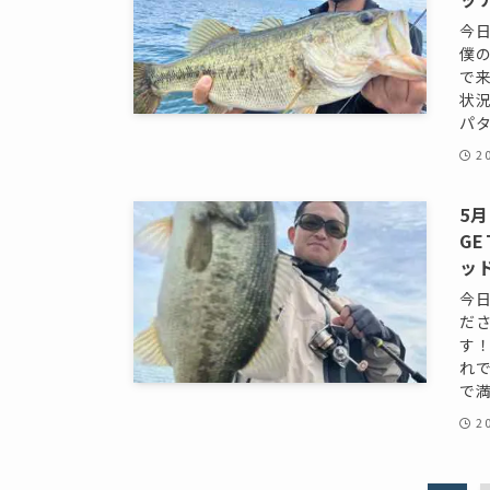
今
僕
で
状
パタ
2
5
G
ッ
今
だ
す
れ
で満
2