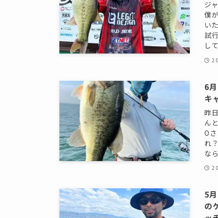
ジ
僕
い
試
して
2
6
キ
昨
ん
O
れ？
なら
2
5
の
ッ