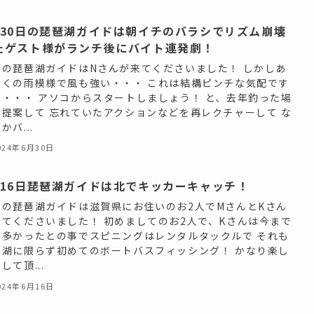
月30日の琵琶湖ガイドは朝イチのバラシでリズム崩壊
たゲスト様がランチ後にバイト連発劇！
日の琵琶湖ガイドはNさんが来てくださいました！ しかしあ
にくの雨模様で風も強い・・・ これは結構ピンチな気配です
ら・・・ アソコからスタートしましょう！ と、去年釣った場
を提案して 忘れていたアクションなどを再レクチャーして な
かバ...
024年6月30日
月16日琵琶湖ガイドは北でキッカーキャッチ！
日の琵琶湖ガイドは滋賀県にお住いのお2人でMさんとKさん
来てくださいました！ 初めましてのお2人で、Kさんは今まで
が多かったとの事でスピニングはレンタルタックルで それも
琶湖に限らず初めてのボートバスフィッシング！ かなり楽し
して頂...
024年6月16日