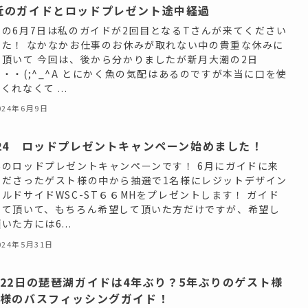
近のガイドとロッドプレゼント途中経過
日の6月7日は私のガイドが2回目となるTさんが来てください
した！ なかなかお仕事のお休みが取れない中の貴重な休みに
て頂いて 今回は、後から分かりましたが新月大潮の2日
・・(;^_^A とにかく魚の気配はあるのですが本当に口を使
くれなくて ...
024年6月9日
024 ロッドプレゼントキャンペーン始めました！
然のロッドプレゼントキャンペーンです！ 6月にガイドに来
くださったゲスト様の中から抽選で1名様にレジットデザイン
ルドサイドWSC-ST６６MHをプレゼントします！ ガイド
来て頂いて、もちろん希望して頂いた方だけですが、希望し
いた方には6...
024年5月31日
月22日の琵琶湖ガイドは4年ぶり？5年ぶりのゲスト様
名様のバスフィッシングガイド！