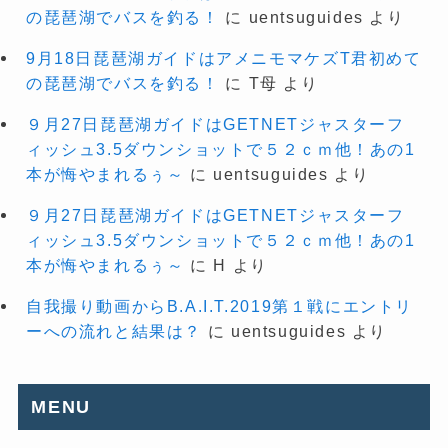
の琵琶湖でバスを釣る！
に
uentsuguides
より
9月18日琵琶湖ガイドはアメニモマケズT君初めて
の琵琶湖でバスを釣る！
に
T母
より
９月27日琵琶湖ガイドはGETNETジャスターフ
ィッシュ3.5ダウンショットで５２ｃｍ他！あの1
本が悔やまれるぅ～
に
uentsuguides
より
９月27日琵琶湖ガイドはGETNETジャスターフ
ィッシュ3.5ダウンショットで５２ｃｍ他！あの1
本が悔やまれるぅ～
に
H
より
自我撮り動画からB.A.I.T.2019第１戦にエントリ
ーへの流れと結果は？
に
uentsuguides
より
MENU