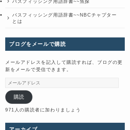
バスフィッシング用語辞書~~魚探
バスフィッシング用語辞書~~NBCチャプター
とは
ブログをメールで購読
メールアドレスを記入して購読すれば、ブログの更
新をメールで受信できます。
メ
ー
ル
購読
ア
971人の購読者に加わりましょう
ド
レ
ス
アーカイブ