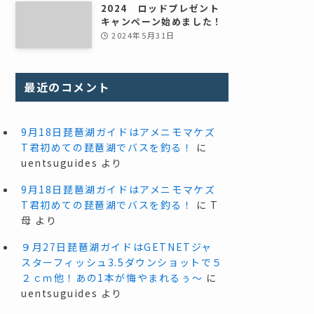
2024 ロッドプレゼント
キャンペーン始めました！
2024年5月31日
最近のコメント
9月18日琵琶湖ガイドはアメニモマケズ
T君初めての琵琶湖でバスを釣る！
に
uentsuguides
より
9月18日琵琶湖ガイドはアメニモマケズ
T君初めての琵琶湖でバスを釣る！
に
T
母
より
９月27日琵琶湖ガイドはGETNETジャ
スターフィッシュ3.5ダウンショットで５
２ｃｍ他！あの1本が悔やまれるぅ～
に
uentsuguides
より