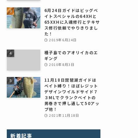
6月24日ガイドはビッグベ
イトスペシャルの64XHと
65XXHに入魂修行とテキサ
ス修行依頼でやりきりまし
た！
2019年6月24日
種子島でのアオリイカのエ
ギング
2010年8月3日
11月18日琵琶湖ガイドは
ベイト縛り！ほぼレジット
デザインワイルドサイド７
３MLでクランクベイトの
男巻きで押し通して50アッ
プ他！
2021年11月18日
新着記事