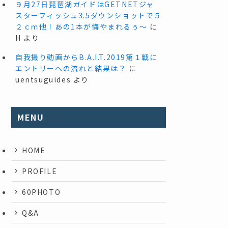
９月27日琵琶湖ガイドはGETNETジャ
スターフィッシュ3.5ダウンショットで５
２ｃｍ他！あの1本が悔やまれるぅ～
に
H
より
自我撮り動画からB.A.I.T.2019第１戦に
エントリーへの流れと結果は？
に
uentsuguides
より
MENU
HOME
PROFILE
60PHOTO
Q&A