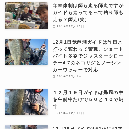
年末体制は師も走る師走ですが
ガイドも走ってるって釣り師も
走る？師走(笑)
2019年12月13日
12月1日琵琶湖ガイドは昨日と
打って変わって苦戦、ショート
バイト多発でジャスタークロー
ラー4.7のネコリグとノーシン
カーワッキーで対応
2019年12月1日
１２月１９日ガイドは爆風の中
を午前中だけで５０と４０で納
竿
2018年12月19日
12月16日ガイドは52頭に40ア