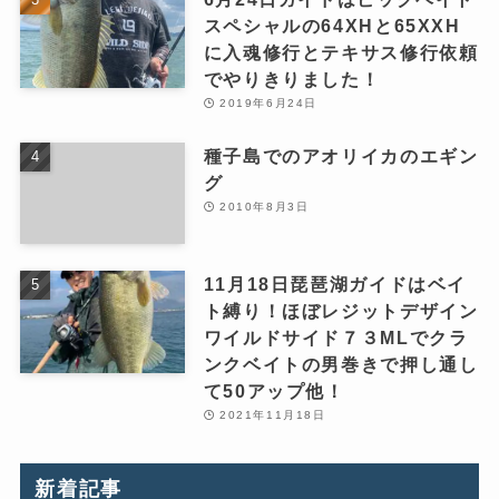
スペシャルの64XHと65XXH
に入魂修行とテキサス修行依頼
でやりきりました！
2019年6月24日
種子島でのアオリイカのエギン
グ
2010年8月3日
11月18日琵琶湖ガイドはベイ
ト縛り！ほぼレジットデザイン
ワイルドサイド７３MLでクラ
ンクベイトの男巻きで押し通し
て50アップ他！
2021年11月18日
新着記事