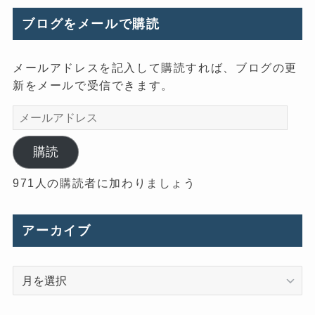
ブログをメールで購読
メールアドレスを記入して購読すれば、ブログの更
新をメールで受信できます。
メ
ー
ル
購読
ア
971人の購読者に加わりましょう
ド
レ
ス
アーカイブ
ア
ー
カ