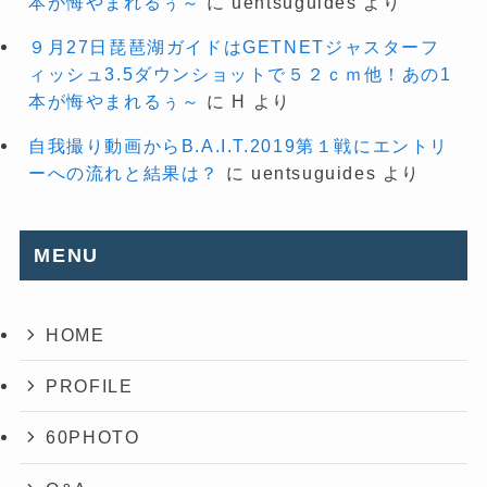
本が悔やまれるぅ～
に
uentsuguides
より
９月27日琵琶湖ガイドはGETNETジャスターフ
ィッシュ3.5ダウンショットで５２ｃｍ他！あの1
本が悔やまれるぅ～
に
H
より
自我撮り動画からB.A.I.T.2019第１戦にエントリ
ーへの流れと結果は？
に
uentsuguides
より
MENU
HOME
PROFILE
60PHOTO