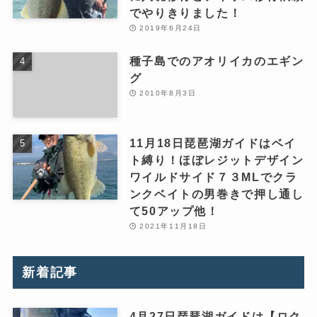
でやりきりました！
2019年6月24日
種子島でのアオリイカのエギン
グ
2010年8月3日
11月18日琵琶湖ガイドはベイ
ト縛り！ほぼレジットデザイン
ワイルドサイド７３MLでクラ
ンクベイトの男巻きで押し通し
て50アップ他！
2021年11月18日
新着記事
4月27日琵琶湖ガイドは【ロク