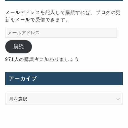
メールアドレスを記入して購読すれば、ブログの更
新をメールで受信できます。
メ
ー
ル
購読
ア
971人の購読者に加わりましょう
ド
レ
ス
アーカイブ
ア
ー
カ
イ
ブ