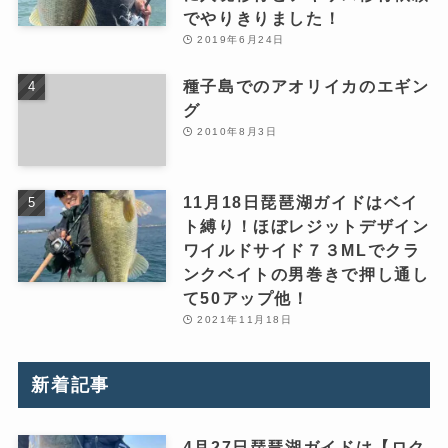
でやりきりました！
2019年6月24日
種子島でのアオリイカのエギン
グ
2010年8月3日
11月18日琵琶湖ガイドはベイ
ト縛り！ほぼレジットデザイン
ワイルドサイド７３MLでクラ
ンクベイトの男巻きで押し通し
て50アップ他！
2021年11月18日
新着記事
4月27日琵琶湖ガイドは【ロク