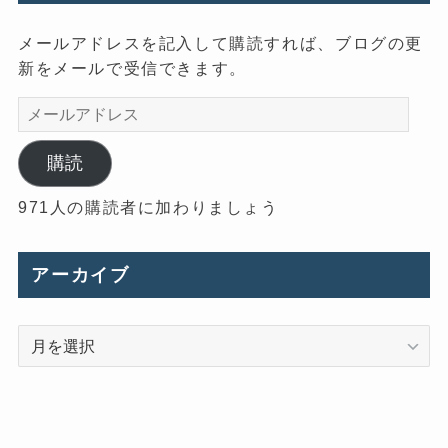
メールアドレスを記入して購読すれば、ブログの更
新をメールで受信できます。
メ
ー
ル
購読
ア
971人の購読者に加わりましょう
ド
レ
ス
アーカイブ
ア
ー
カ
イ
ブ