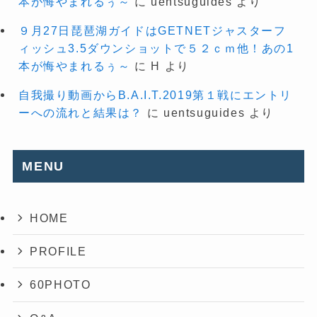
本が悔やまれるぅ～
に
uentsuguides
より
９月27日琵琶湖ガイドはGETNETジャスターフ
ィッシュ3.5ダウンショットで５２ｃｍ他！あの1
本が悔やまれるぅ～
に
H
より
自我撮り動画からB.A.I.T.2019第１戦にエントリ
ーへの流れと結果は？
に
uentsuguides
より
MENU
HOME
PROFILE
60PHOTO