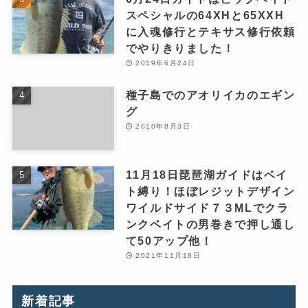
スペシャルの64XHと65XXH
に入魂修行とテキサス修行依頼
でやりきりました！
2019年6月24日
種子島でのアオリイカのエギン
グ
2010年8月3日
11月18日琵琶湖ガイドはベイ
ト縛り！ほぼレジットデザイン
ワイルドサイド７３MLでクラ
ンクベイトの男巻きで押し通し
て50アップ他！
2021年11月18日
新着記事