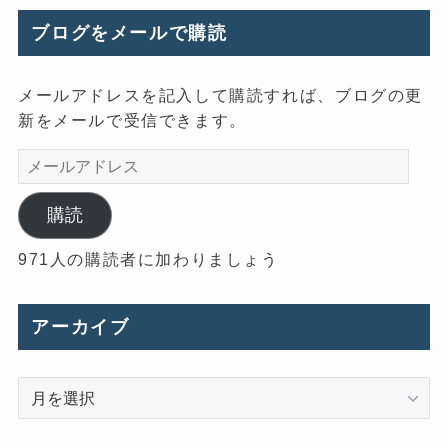
ブログをメールで購読
メールアドレスを記入して購読すれば、ブログの更
新をメールで受信できます。
メ
ー
ル
購読
ア
971人の購読者に加わりましょう
ド
レ
ス
アーカイブ
ア
ー
カ