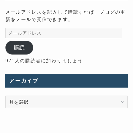
メールアドレスを記入して購読すれば、ブログの更
新をメールで受信できます。
メ
ー
ル
購読
ア
971人の購読者に加わりましょう
ド
レ
ス
アーカイブ
ア
ー
カ
イ
ブ