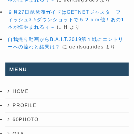
９月27日琵琶湖ガイドはGETNETジャスターフ
ィッシュ3.5ダウンショットで５２ｃｍ他！あの1
本が悔やまれるぅ～
に
H
より
自我撮り動画からB.A.I.T.2019第１戦にエントリ
ーへの流れと結果は？
に
uentsuguides
より
MENU
HOME
PROFILE
60PHOTO
Q&A