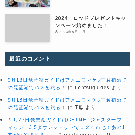
2024 ロッドプレゼントキャ
ンペーン始めました！
2024年5月31日
最近のコメント
9月18日琵琶湖ガイドはアメニモマケズT君初めて
の琵琶湖でバスを釣る！
に
uentsuguides
より
9月18日琵琶湖ガイドはアメニモマケズT君初めて
の琵琶湖でバスを釣る！
に
T母
より
９月27日琵琶湖ガイドはGETNETジャスターフ
ィッシュ3.5ダウンショットで５２ｃｍ他！あの1
本が悔やまれるぅ～
に
uentsuguides
より