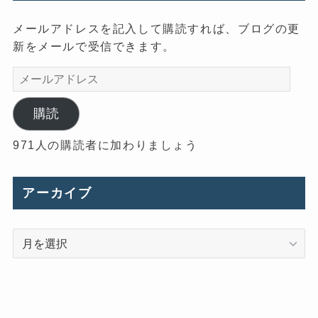
メールアドレスを記入して購読すれば、ブログの更
新をメールで受信できます。
メ
ー
ル
購読
ア
971人の購読者に加わりましょう
ド
レ
ス
アーカイブ
ア
ー
カ
イ
ブ