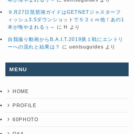
９月27日琵琶湖ガイドはGETNETジャスターフ
ィッシュ3.5ダウンショットで５２ｃｍ他！あの1
本が悔やまれるぅ～
に
H
より
自我撮り動画からB.A.I.T.2019第１戦にエントリ
ーへの流れと結果は？
に
uentsuguides
より
MENU
HOME
PROFILE
60PHOTO
Q&A